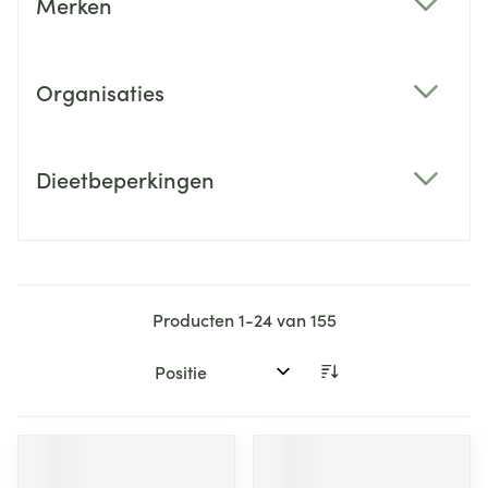
Merken
filter
Organisaties
filter
Dieetbeperkingen
filter
Producten
1
-
24
van
155
Sorteer op: