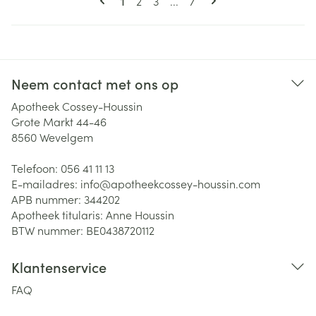
Pagina
Pagina
Pagina
1
2
3
...
7
Neem contact met ons op
Apotheek Cossey-Houssin
Grote Markt 44-46
8560
Wevelgem
Telefoon:
056 41 11 13
E-mailadres:
info@
apotheekcossey-houssin.com
APB nummer:
344202
Apotheek titularis:
Anne Houssin
BTW nummer:
BE0438720112
Klantenservice
FAQ