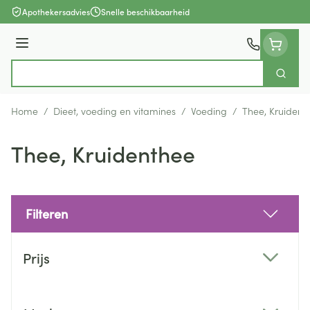
Ga naar de inhoud
Apothekersadvies
Snelle beschikbaarheid
Menu
Zoek
Product, merk, categorie...
Home
/
Dieet, voeding en vitamines
/
Voeding
/
Thee, Kruident
Thee, Kruidenthee
Filteren
Doorgaan naar productlijst
Prijs
filter