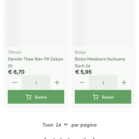
Tilman
Biolys
Denolin Thee Nier Filt Zakjes
Biolys Meidoorn Kurkuma
20
Sach 24
€ 6,70
€ 5,95
Aantal
Aantal
Bestel
Bestel
Toon
per pagina
Pagina's
U lees momenteel pagina