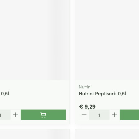
ging
Supplementen
Insectenwe
Mondmaskers
middelen
ssen
 -
id
d
Nutrini
 0,5l
Nutrini Peptisorb 0,5l
Zelfbruiner
Scheren
€ 9,29
Aantal