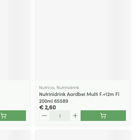
rende
Parfums en
geurproducten
Nutricia, Nutrinidrink
Nutrinidrink Aardbei Multi F.+12m Fl
200ml 65589
CBD
€ 2,60
Aantal