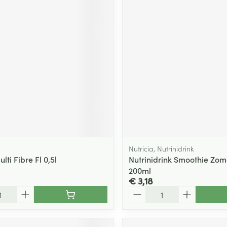
Nutricia, Nutrinidrink
lti Fibre Fl 0,5l
Nutrinidrink Smoothie Zome
200ml
€ 3,18
Aantal