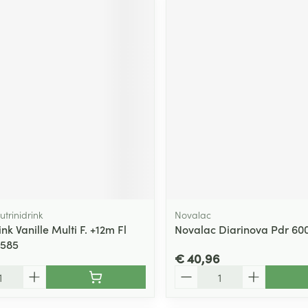
utrinidrink
Novalac
ink Vanille Multi F. +12m Fl
Novalac Diarinova Pdr 60
5585
€ 40,96
Aantal