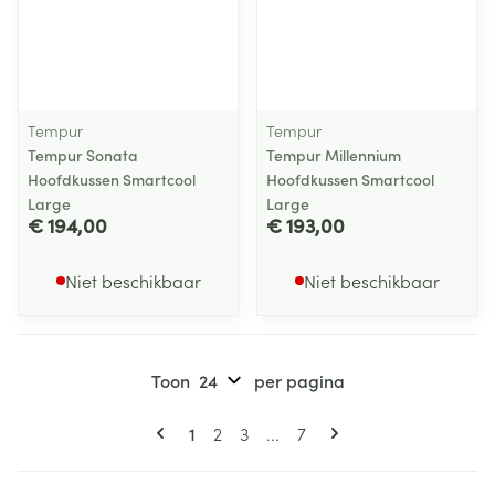
Tempur
Tempur
Tempur Sonata
Tempur Millennium
Hoofdkussen Smartcool
Hoofdkussen Smartcool
Large
Large
€ 194,00
€ 193,00
Niet beschikbaar
Niet beschikbaar
Toon
per pagina
Pagina's
U lees momenteel pagina
Pagina
Pagina
Pagina
1
2
3
...
7