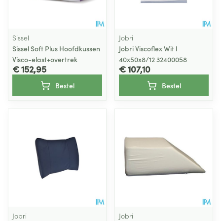
Sissel
Jobri
Sissel Soft Plus Hoofdkussen
Jobri Viscoflex Wit l
Visco-elast+overtrek
40x50x8/12 32400058
€ 152,95
€ 107,10
Bestel
Bestel
Jobri
Jobri