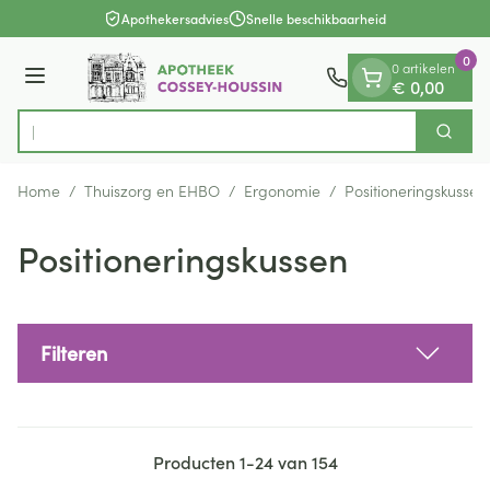
Dia 1 van 1
Ga naar de inhoud
Apothekersadvies
Snelle beschikbaarheid
0
0 artikelen
Menu
€ 0,00
Vind
Zoek
Product, merk, categorie...
Home
/
Thuiszorg en EHBO
/
Ergonomie
/
Positioneringskussen
Positioneringskussen
Filteren
Producten
1
-
24
van
154