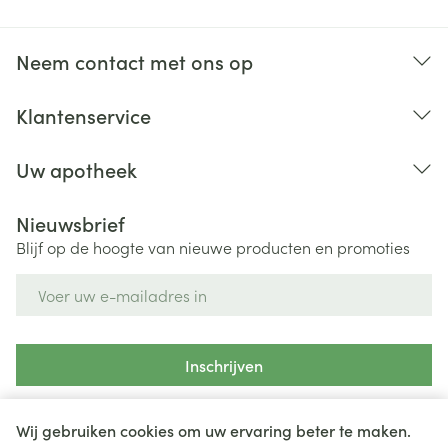
Neem contact met ons op
Klantenservice
Uw apotheek
Nieuwsbrief
Blijf op de hoogte van nieuwe producten en promoties
E-mail adres
Inschrijven
Door op inschrijven te klikken, schrijft u zich in voor onze
nieuwsbrief en gaat u akkoord met onze
privacy policy
.
Wij gebruiken cookies om uw ervaring beter te maken.