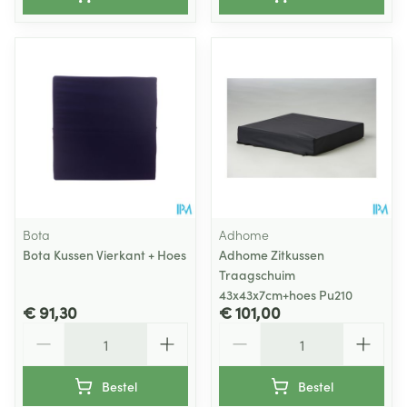
Bota
Adhome
Bota Kussen Vierkant + Hoes
Adhome Zitkussen
Traagschuim
43x43x7cm+hoes Pu210
€ 91,30
€ 101,00
Aantal
Aantal
Bestel
Bestel