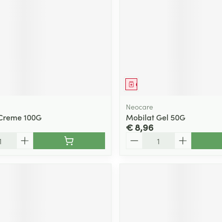
ging
Supplementen
Insectenwe
Mondmaskers
middelen
ssen
 -
id
d
middel
Geneesmiddel
Neocare
 Creme 100G
Mobilat Gel 50G
€ 8,96
Aantal
Zelfbruiner
Scheren