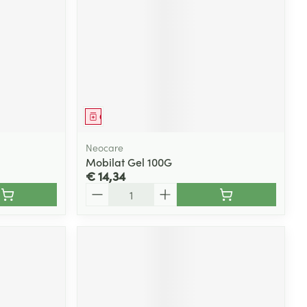
rende
Parfums en
geurproducten
Geneesmiddel
Neocare
Mobilat Gel 100G
€ 14,34
Aantal
CBD