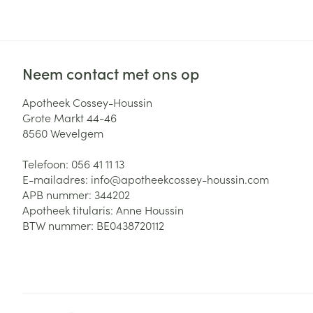
Neem contact met ons op
Apotheek Cossey-Houssin
Grote Markt 44-46
8560
Wevelgem
Telefoon:
056 41 11 13
E-mailadres:
info@
apotheekcossey-houssin.com
APB nummer:
344202
Apotheek titularis:
Anne Houssin
BTW nummer:
BE0438720112