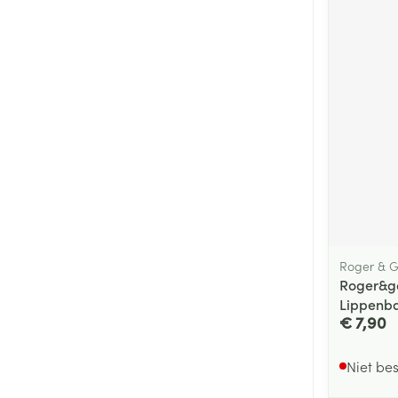
Roger & G
Roger&g
Lippenba
€ 7,90
Niet be