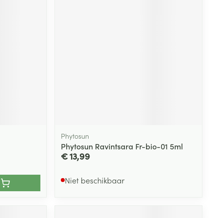
rende
Parfums en
geurproducten
Phytosun
Phytosun Ravintsara Fr-bio-01 5ml
€ 13,99
CBD
Niet beschikbaar