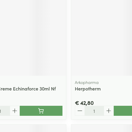
ging
Supplementen
Insectenwe
Mondmaskers
middelen
ssen
 -
id
d
Arkopharma
Creme Echinaforce 30ml Nf
Herpotherm
Zelfbruiner
Scheren
€ 42,80
Aantal