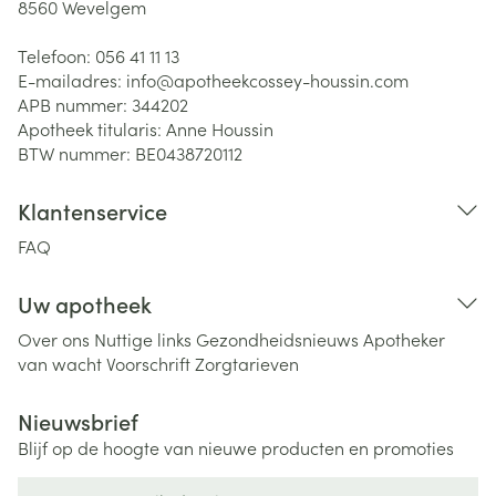
8560
Wevelgem
Telefoon:
056 41 11 13
E-mailadres:
info@
apotheekcossey-houssin.com
APB nummer:
344202
Apotheek titularis:
Anne Houssin
BTW nummer:
BE0438720112
Klantenservice
FAQ
Uw apotheek
Over ons
Nuttige links
Gezondheidsnieuws
Apotheker
van wacht
Voorschrift
Zorgtarieven
Nieuwsbrief
Blijf op de hoogte van nieuwe producten en promoties
E-mail adres