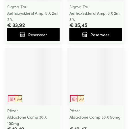
Sigma Tau
Sigma Tau
Aethoxysklerol Amp. 5 X 2ml
Aethoxysklerol Amp. 5 X 2ml
2 %
3 %
€ 33,92
€ 35,45
Reserveer
Reserveer
Geneesmiddel
Op voorschrift
Geneesmiddel
Op voorschrift
Pfizer
Pfizer
Aldactone Comp 30 X
Aldactone Comp 30 X 50mg
100mg
€ 12,40
€ 10,47