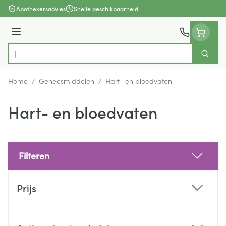
Ga naar de inhoud
Apothekersadvies
Snelle beschikbaarheid
Menu
Zoek
Product, merk, categorie...
Home
/
Geneesmiddelen
/
Hart- en bloedvaten
Hart- en bloedvaten
Filteren
Doorgaan naar productlijst
Prijs
filter