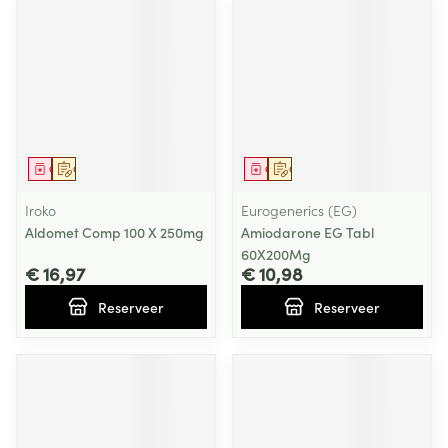
Geneesmiddel
Op voorschrift
Geneesmiddel
Op voorschrift
Iroko
Eurogenerics (EG)
Aldomet Comp 100 X 250mg
Amiodarone EG Tabl
60X200Mg
€ 16,97
€ 10,98
Reserveer
Reserveer