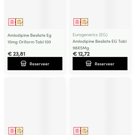
Geneesmiddel
Op voorschrift
Geneesmiddel
Op voorschrift
Eurogenerics (EG)
Amlodipine Besilate Eg
Amlodipine Besilate EG Tabl
10mg Orifarm Tabl 100
98X5Mg
€ 23,81
€ 12,72
Reserveer
Reserveer
Geneesmiddel
Op voorschrift
Geneesmiddel
Op voorschrift