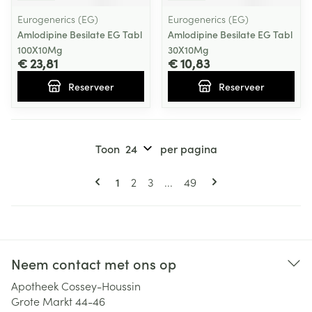
Eurogenerics (EG)
Eurogenerics (EG)
Amlodipine Besilate EG Tabl
Amlodipine Besilate EG Tabl
100X10Mg
30X10Mg
€ 23,81
€ 10,83
Reserveer
Reserveer
Toon
per pagina
Pagina's
U lees momenteel pagina
Pagina
Pagina
Pagina
1
2
3
...
49
Neem contact met ons op
Apotheek Cossey-Houssin
Grote Markt 44-46