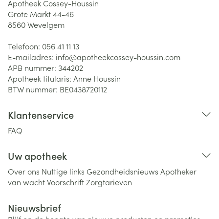
Apotheek Cossey-Houssin
Grote Markt 44-46
8560
Wevelgem
Telefoon:
056 41 11 13
E-mailadres:
info@
apotheekcossey-houssin.com
APB nummer:
344202
Apotheek titularis:
Anne Houssin
BTW nummer:
BE0438720112
Klantenservice
FAQ
Uw apotheek
Over ons
Nuttige links
Gezondheidsnieuws
Apotheker
van wacht
Voorschrift
Zorgtarieven
Nieuwsbrief