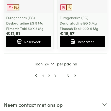
Geneesmiddel
Op voorschrift
Geneesmiddel
Op voorschrift
Eurogenerics (EG)
Eurogenerics (EG)
Desloratadine EG 5 Mg
Desloratadine EG 5 Mg
Filmomh Tabl 50 X 5 Mg
Filmomh Tabl 100 X 5 Mg
€ 12,61
€ 16,57
Reserveer
Reserveer
Toon
per pagina
Pagina's
U lees momenteel pagina
Pagina
Pagina
Pagina
1
2
3
...
5
Neem contact met ons op