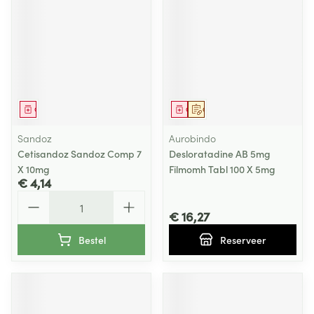
Geneesmiddel
Geneesmiddel
Op voorschrift
Sandoz
Aurobindo
Cetisandoz Sandoz Comp 7
Desloratadine AB 5mg
X 10mg
Filmomh Tabl 100 X 5mg
€ 4,14
Aantal
€ 16,27
Bestel
Reserveer