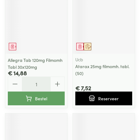
Geneesmiddel
Geneesmiddel
Op voorschrift
Ucb
Allegra Tab 120mg Filmomh
Atarax 25mg filmomh. tabl.
Tabl 30x120mg
€ 14,88
(50)
Aantal
€ 7,52
Bestel
Reserveer