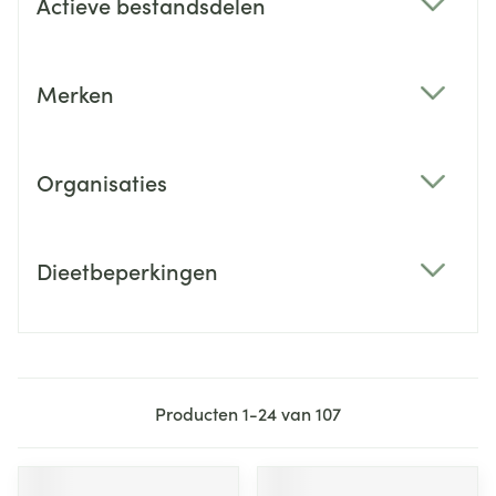
Actieve bestandsdelen
filter
Merken
filter
Organisaties
filter
Dieetbeperkingen
filter
Producten
1
-
24
van
107