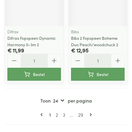
Difrax
Bibs
Difrax Fopspeen Dynamic
Bibs 2 Fopspeen Boheme
Harmony 0-3m 2
Duo Peach/woodchuck 2
€ 11,99
€ 12,95
Aantal
Aantal
Bestel
Bestel
Toon
per pagina
Pagina's
U lees momenteel pagina
Pagina
Pagina
Pagina
1
2
3
...
29