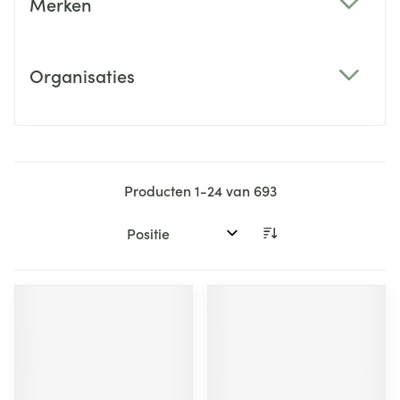
Merken
filter
Organisaties
filter
Producten
1
-
24
van
693
Sorteer op: