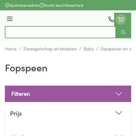
Ga naar de inhoud
Apothekersadvies
Snelle beschikbaarheid
Menu
Zoek
Product, merk, categorie...
Home
/
Zwangerschap en kinderen
/
Baby
/
Fopspenen en acc
Fopspeen
Filteren
Doorgaan naar productlijst
Prijs
filter