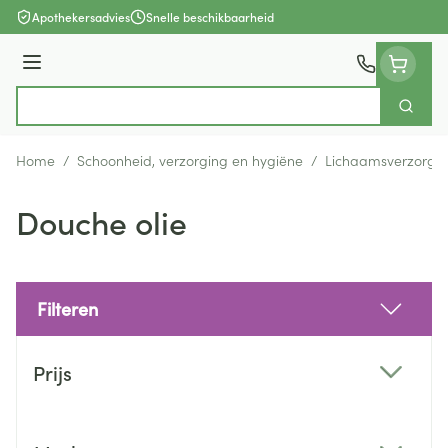
Ga naar de inhoud
Apothekersadvies
Snelle beschikbaarheid
Menu
Zoek
Product, merk, categorie...
Home
/
Schoonheid, verzorging en hygiëne
/
Lichaamsverzorgi
Douche olie
Filteren
Doorgaan naar productlijst
Prijs
filter