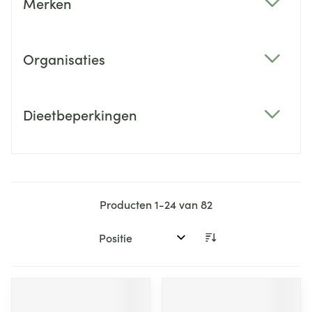
Merken
filter
Organisaties
filter
Dieetbeperkingen
filter
Producten
1
-
24
van
82
Sorteer op: