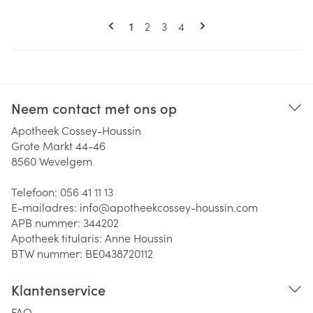
Pagina's
U lees momenteel pagina
Pagina
Pagina
Pagina
1
2
3
4
Neem contact met ons op
Apotheek Cossey-Houssin
Grote Markt 44-46
8560
Wevelgem
Telefoon:
056 41 11 13
E-mailadres:
info@
apotheekcossey-houssin.com
APB nummer:
344202
Apotheek titularis:
Anne Houssin
BTW nummer:
BE0438720112
Klantenservice
FAQ