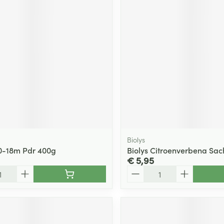
ging
Supplementen
Insectenwe
Mondmaskers
middelen
ssen
 -
id
d
Biolys
i 0-18m Pdr 400g
Biolys Citroenverbena Sac
€ 5,95
Zelfbruiner
Scheren
Aantal