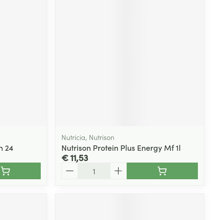
rende
Parfums en
geurproducten
Nutricia, Nutrison
h 24
Nutrison Protein Plus Energy Mf 1l
€ 11,53
CBD
Aantal