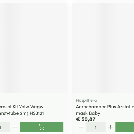
Hospithera
erosol Kit Volw Wegw.
Aerochamber Plus A/stati
rst+tube 2m) HS3121
mask Baby
€ 50,87
Aantal