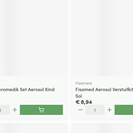
ging
Supplementen
Insectenwe
Mondmaskers
middelen
ssen
 -
id
d
Fisamed
romedik Set Aerosol Kind
Fisamed Aerosol Verstuifki
Sol
Zelfbruiner
Scheren
€ 8,94
Aantal