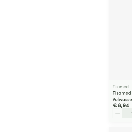
Fisamed
Fisamed A
Volwasse
€ 8,94
Aantal