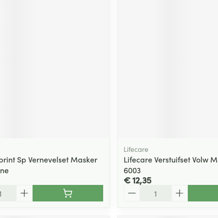
Lifecare
Sprint Sp Vernevelset Masker
Lifecare Verstuifset Volw 
ene
6003
€ 12,35
Aantal