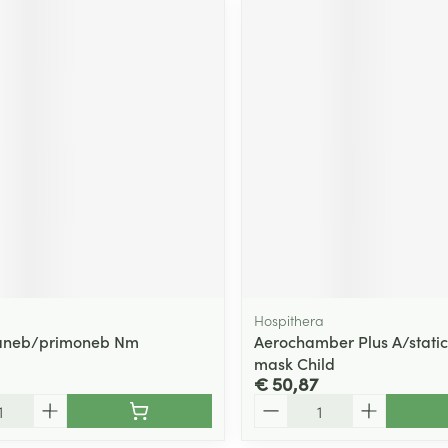
Hospithera
caneb/primoneb Nm
Aerochamber Plus A/stati
mask Child
€ 50,87
Aantal