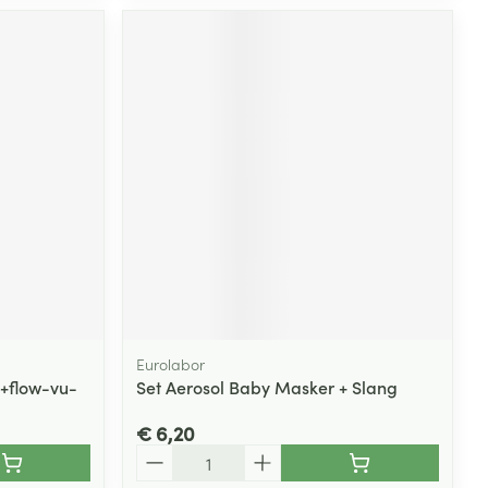
Eurolabor
c+flow-vu-
Set Aerosol Baby Masker + Slang
€ 6,20
Aantal