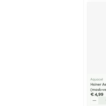
Aquacel
Hsiner A
(mask+ve
€ 4,99
Aantal