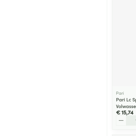
Pari
Pari Lc 
Volwass
€ 15,74
Aantal