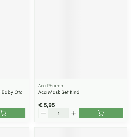
rende
Parfums en
geurproducten
Aca Pharma
t Baby Otc
Aca Mask Set Kind
CBD
€ 5,95
Aantal