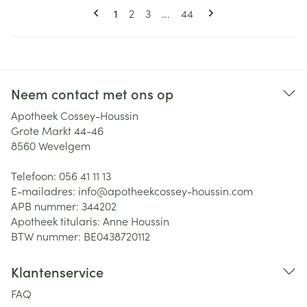
Pagina's
U lees momenteel pagina
Pagina
Pagina
Pagina
1
2
3
...
44
Neem contact met ons op
Apotheek Cossey-Houssin
Grote Markt 44-46
8560
Wevelgem
Telefoon:
056 41 11 13
E-mailadres:
info@
apotheekcossey-houssin.com
APB nummer:
344202
Apotheek titularis:
Anne Houssin
BTW nummer:
BE0438720112
Klantenservice
FAQ