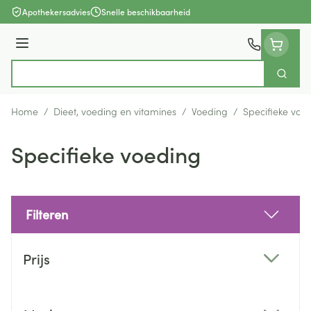
Ga naar de inhoud
Apothekersadvies
Snelle beschikbaarheid
Menu
Zoek
Product, merk, categorie...
Home
/
Dieet, voeding en vitamines
/
Voeding
/
Specifieke voe
Specifieke voeding
Filteren
Doorgaan naar productlijst
Prijs
filter