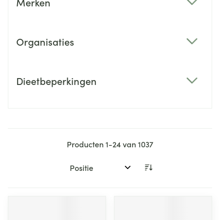
Merken
filter
Organisaties
filter
Dieetbeperkingen
filter
Producten
1
-
24
van
1037
Sorteer op: