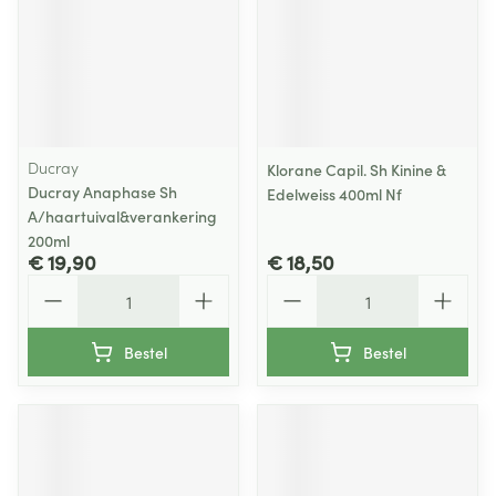
Ducray
Klorane Capil. Sh Kinine &
Ducray Anaphase Sh
Edelweiss 400ml Nf
A/haartuival&verankering
200ml
€ 19,90
€ 18,50
Aantal
Aantal
Bestel
Bestel