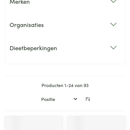
Merken
filter
Organisaties
filter
Dieetbeperkingen
filter
Producten
1
-
24
van
93
Sorteer op: