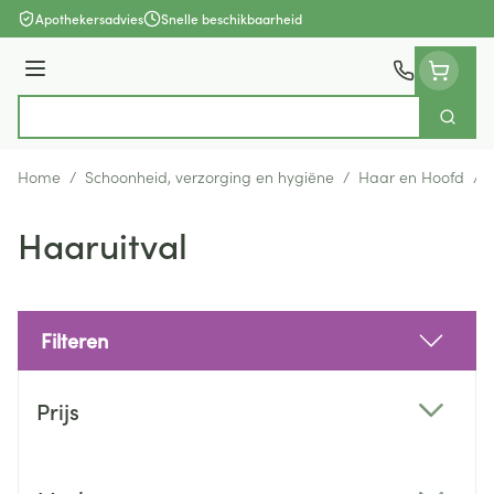
Ga naar de inhoud
Apothekersadvies
Snelle beschikbaarheid
Menu
Zoek
Product, merk, categorie...
Home
/
Schoonheid, verzorging en hygiëne
/
Haar en Hoofd
/
Haaruitval
Filteren
Doorgaan naar productlijst
Prijs
filter