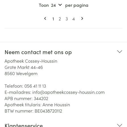
Toon
per pagina
Pagina's
U lees momenteel pagina
Pagina
Pagina
Pagina
1
2
3
4
Neem contact met ons op
Apotheek Cossey-Houssin
Grote Markt 44-46
8560
Wevelgem
Telefoon:
056 41 11 13
E-mailadres:
info@
apotheekcossey-houssin.com
APB nummer:
344202
Apotheek titularis:
Anne Houssin
BTW nummer:
BE0438720112
Klantenservice