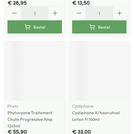
€ 28,95
€ 13,50
Aantal
Aantal
Bestel
Bestel
Phyto
Cystiphane
Phytocyane Traitement
Cystiphane A/haaruitval
Chute Progressive Amp
Lotion Fl 100ml
12x5ml
€ 55,90
€ 33,00