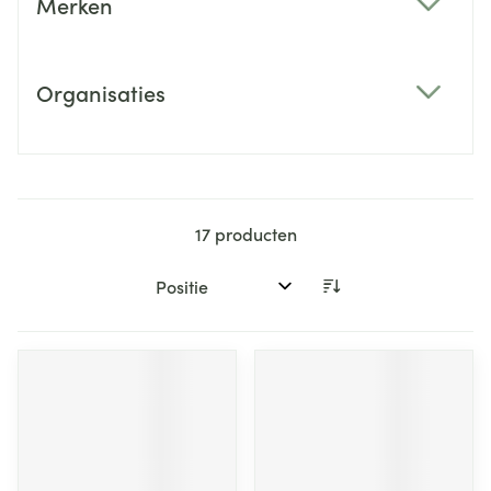
Merken
filter
Organisaties
filter
17
producten
Sorteer op: