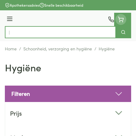
Ga naar de inhoud
Apothekersadvies
Snelle beschikbaarheid
Menu
Zoek
Product, merk, categorie...
Home
/
Schoonheid, verzorging en hygiëne
/
Hygiëne
Hygiëne
Filteren
Doorgaan naar productlijst
Prijs
filter