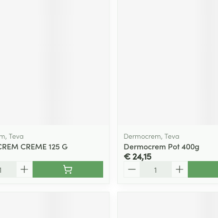
ging
Supplementen
Insectenwe
Mondmaskers
middelen
ssen
 -
id
d
m, Teva
Dermocrem, Teva
REM CREME 125 G
Dermocrem Pot 400g
€ 24,15
Zelfbruiner
Scheren
Aantal