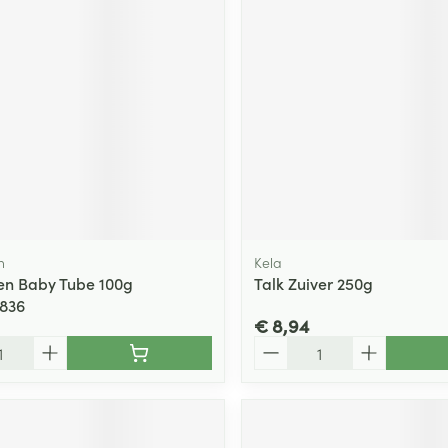
n
Kela
en Baby Tube 100g
Talk Zuiver 250g
6836
€ 8,94
Aantal