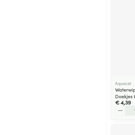
Aquacel
Waterwip
Doekjes 
€ 4,39
Aantal