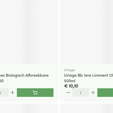
Uriage
es Biologisch Afbreekbare
Uriage Bb 1ere Liniment O
60
500ml
€ 10,10
Aantal