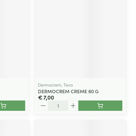
rende
Parfums en
geurproducten
Dermocrem, Teva
DERMOCREM CREME 60 G
€ 7,00
CBD
Aantal