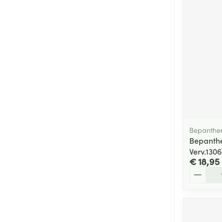
Bepanthe
Bepanth
Verv.130
€ 18,95
Aantal