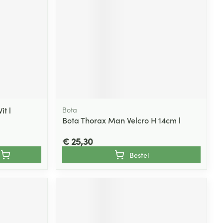
t l
Bota
Bota Thorax Man Velcro H 14cm l
€ 25,30
Bestel