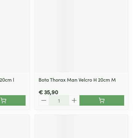
rende
Parfums en
geurproducten
20cm l
Bota Thorax Man Velcro H 20cm M
€ 35,90
Aantal
CBD