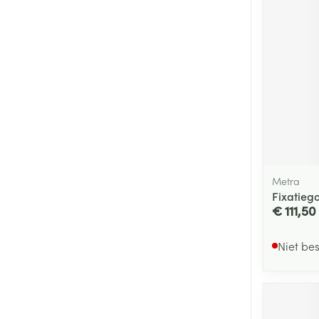
Metra
Fixatieg
€ 111,50
Niet be