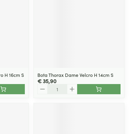
ro H 16cm S
Bota Thorax Dame Velcro H 14cm S
€ 35,90
Aantal