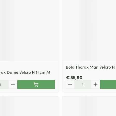
ging
Supplementen
Insectenwe
Mondmaskers
middelen
ssen
 -
id
d
Bota Thorax Man Velcro H 
rax Dame Velcro H 14cm M
€ 35,90
Aantal
Zelfbruiner
Scheren