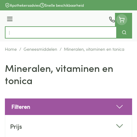
Ga naar de inhoud
Apothekersadvies
Snelle beschikbaarheid
Menu
Zoek
Product, merk, categorie...
Home
/
Geneesmiddelen
/
Mineralen, vitaminen en tonica
Mineralen, vitaminen en
tonica
Filteren
Doorgaan naar productlijst
Prijs
filter