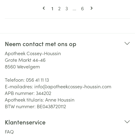
Pagina's
U lees momenteel pagina
Pagina
Pagina
Pagina
1
2
3
...
6
Neem contact met ons op
Apotheek Cossey-Houssin
Grote Markt 44-46
8560
Wevelgem
Telefoon:
056 41 11 13
E-mailadres:
info@
apotheekcossey-houssin.com
APB nummer:
344202
Apotheek titularis:
Anne Houssin
BTW nummer:
BE0438720112
Klantenservice
FAQ