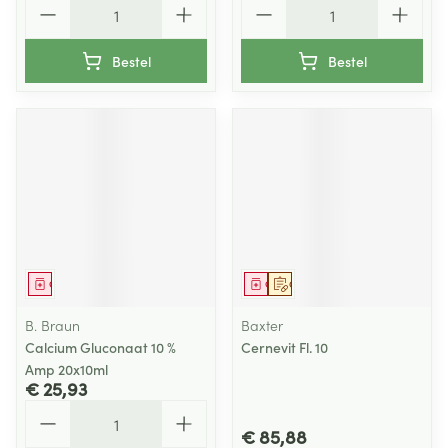
Aantal
Aantal
Bestel
Bestel
Geneesmiddel
Geneesmiddel
Op voorschrift
B. Braun
Baxter
Calcium Gluconaat 10 %
Cernevit Fl. 10
Amp 20x10ml
€ 25,93
Aantal
€ 85,88