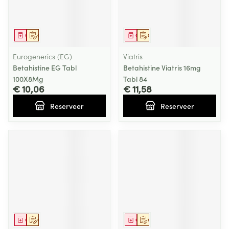
Geneesmiddel
Op voorschrift
Geneesmiddel
Op voorschrift
Eurogenerics (EG)
Viatris
Betahistine EG Tabl
Betahistine Viatris 16mg
100X8Mg
Tabl 84
€ 10,06
€ 11,58
Reserveer
Reserveer
Geneesmiddel
Op voorschrift
Geneesmiddel
Op voorschrift