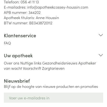
Telefoon:
056 41 11 13
E-mailadres:
info@
apotheekcossey-houssin.com
APB nummer:
344202
Apotheek titularis:
Anne Houssin
BTW nummer:
BE0438720112
Klantenservice
FAQ
Uw apotheek
Over ons
Nuttige links
Gezondheidsnieuws
Apotheker
van wacht
Voorschrift
Zorgtarieven
Nieuwsbrief
Blijf op de hoogte van nieuwe producten en promoties
E-mail adres