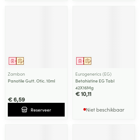
Geneesmiddel
Op voorschrift
Geneesmiddel
Op voorschrift
Zambon
Eurogenerics (EG)
Panotile Gutt. Otic. 10ml
Betahistine EG Tabl
42X16Mg
€ 10,11
€ 6,59
Niet beschikbaar
Reserveer