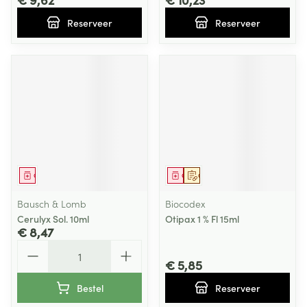
Reserveer
Reserveer
Geneesmiddel
Geneesmiddel
Op voorschrift
Bausch & Lomb
Biocodex
Cerulyx Sol. 10ml
Otipax 1 % Fl 15ml
€ 8,47
Aantal
€ 5,85
Bestel
Reserveer