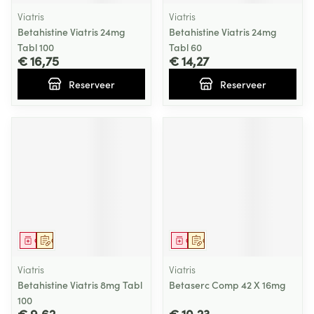
Viatris
Viatris
Betahistine Viatris 24mg
Betahistine Viatris 24mg
Tabl 100
Tabl 60
€ 16,75
€ 14,27
Reserveer
Reserveer
Geneesmiddel
Op voorschrift
Geneesmiddel
Op voorschrift
Viatris
Viatris
Betahistine Viatris 8mg Tabl
Betaserc Comp 42 X 16mg
100
€ 9,62
€ 10,23