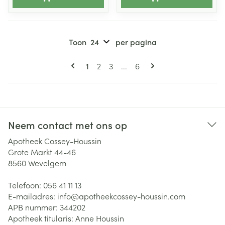
Toon
per pagina
Pagina's
U lees momenteel pagina
Pagina
Pagina
Pagina
1
2
3
...
6
Neem contact met ons op
Apotheek Cossey-Houssin
Grote Markt 44-46
8560
Wevelgem
Telefoon:
056 41 11 13
E-mailadres:
info@
apotheekcossey-houssin.com
APB nummer:
344202
Apotheek titularis:
Anne Houssin