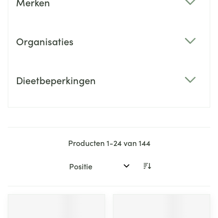
Merken
filter
Organisaties
filter
Dieetbeperkingen
filter
Producten
1
-
24
van
144
Sorteer op: