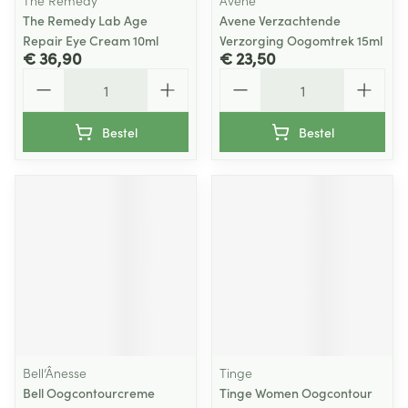
The Remedy
Avene
The Remedy Lab Age
Avene Verzachtende
Repair Eye Cream 10ml
Verzorging Oogomtrek 15ml
€ 36,90
€ 23,50
Aantal
Aantal
Bestel
Bestel
Bell’Ânesse
Tinge
Bell Oogcontourcreme
Tinge Women Oogcontour