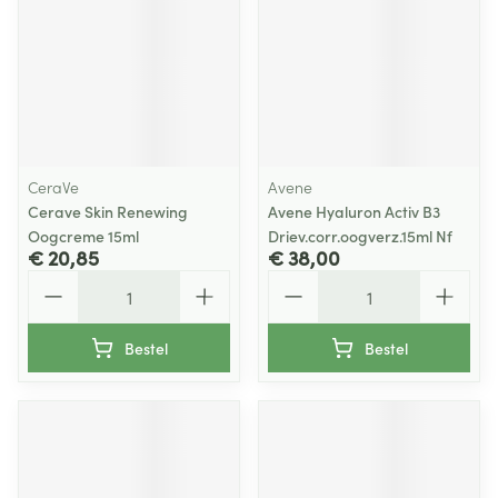
CeraVe
Avene
Cerave Skin Renewing
Avene Hyaluron Activ B3
Oogcreme 15ml
Driev.corr.oogverz.15ml Nf
€ 20,85
€ 38,00
Aantal
Aantal
Bestel
Bestel