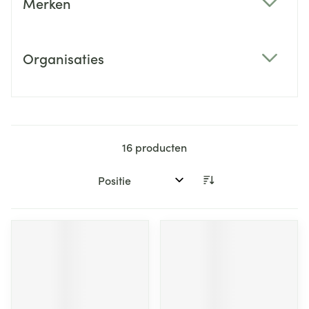
Merken
filter
Organisaties
filter
16
producten
Sorteer op: