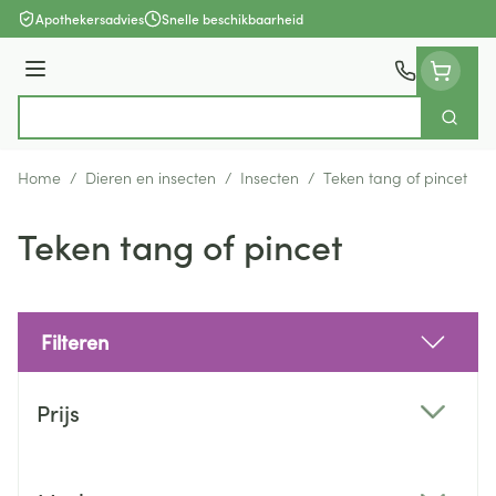
Ga naar de inhoud
Apothekersadvies
Snelle beschikbaarheid
Menu
Zoek
Product, merk, categorie...
Home
/
Dieren en insecten
/
Insecten
/
Teken tang of pincet
Teken tang of pincet
Filteren
Doorgaan naar productlijst
Prijs
filter