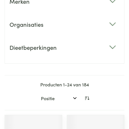
Merken
filter
Organisaties
filter
Dieetbeperkingen
filter
Producten
1
-
24
van
184
Sorteer op: