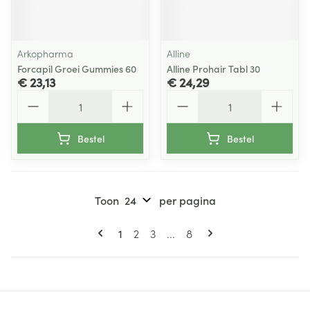
Arkopharma
Alline
Forcapil Groei Gummies 60
Alline Prohair Tabl 30
€ 23,13
€ 24,29
Aantal
Aantal
Bestel
Bestel
Toon
per pagina
Pagina's
U lees momenteel pagina
Pagina
Pagina
Pagina
1
2
3
...
8