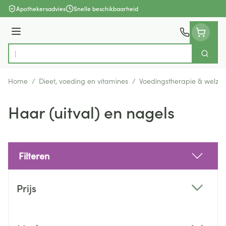
Ga naar de inhoud
Apothekersadvies
Snelle beschikbaarheid
Menu
Zoek
Product, merk, categorie...
Home
/
Dieet, voeding en vitamines
/
Voedingstherapie & welzijn
Haar (uitval) en nagels
Filteren
Doorgaan naar productlijst
Prijs
filter