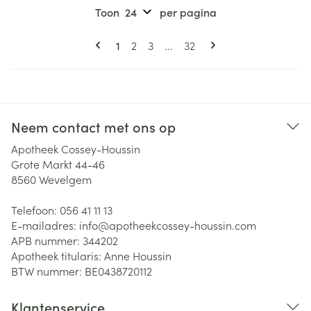
Toon
per pagina
Pagina's
U lees momenteel pagina
Pagina
Pagina
Pagina
1
2
3
...
32
Neem contact met ons op
Apotheek Cossey-Houssin
Grote Markt 44-46
8560
Wevelgem
Telefoon:
056 41 11 13
E-mailadres:
info@
apotheekcossey-houssin.com
APB nummer:
344202
Apotheek titularis:
Anne Houssin
BTW nummer:
BE0438720112
Klantenservice