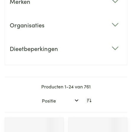
Merken
filter
Organisaties
filter
Dieetbeperkingen
filter
Producten
1
-
24
van
761
Sorteer op: