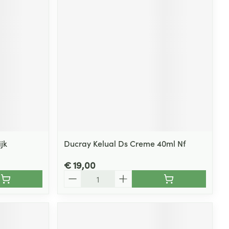
rende
Parfums en
geurproducten
jk
Ducray Kelual Ds Creme 40ml Nf
€ 19,00
CBD
Aantal