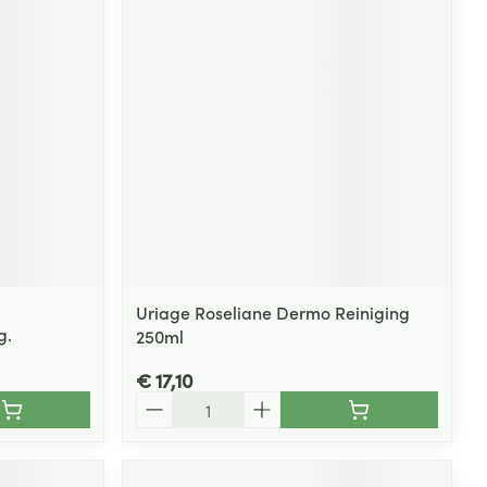
Uriage Roseliane Dermo Reiniging
g.
250ml
€ 17,10
Aantal