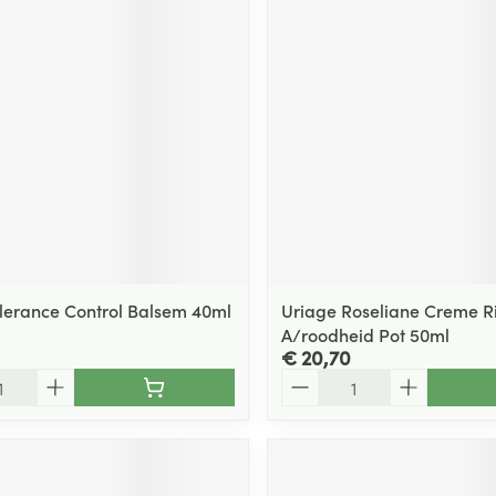
ging
Supplementen
Insectenwe
Mondmaskers
middelen
ssen
 -
id
d
lerance Control Balsem 40ml
Uriage Roseliane Creme Ri
A/roodheid Pot 50ml
€ 20,70
Zelfbruiner
Scheren
Aantal