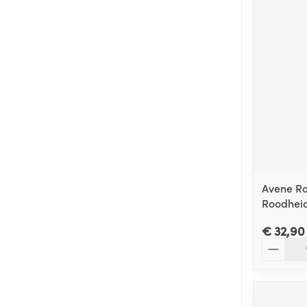
Avene R
Roodhei
€ 32,90
Aantal