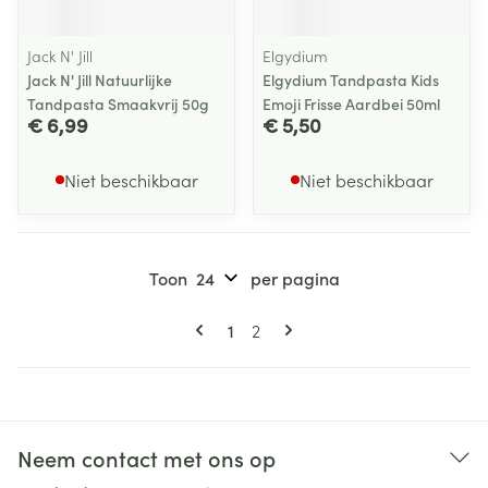
Jack N' Jill
Elgydium
Jack N' Jill Natuurlijke
Elgydium Tandpasta Kids
Tandpasta Smaakvrij 50g
Emoji Frisse Aardbei 50ml
€ 6,99
€ 5,50
Niet beschikbaar
Niet beschikbaar
Toon
per pagina
Pagina's
U lees momenteel pagina
Pagina
1
2
Neem contact met ons op