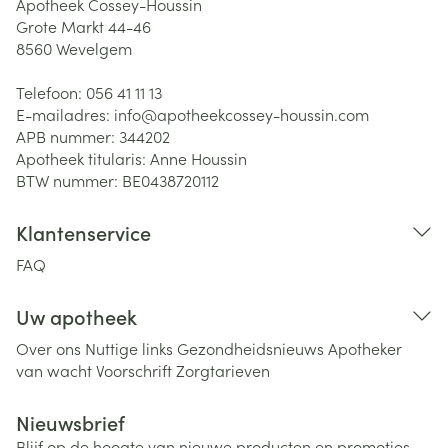
Apotheek Cossey-Houssin
Grote Markt 44-46
8560
Wevelgem
Telefoon:
056 41 11 13
E-mailadres:
info@
apotheekcossey-houssin.com
APB nummer:
344202
Apotheek titularis:
Anne Houssin
BTW nummer:
BE0438720112
Klantenservice
FAQ
Uw apotheek
Over ons
Nuttige links
Gezondheidsnieuws
Apotheker
van wacht
Voorschrift
Zorgtarieven
Nieuwsbrief
Blijf op de hoogte van nieuwe producten en promoties