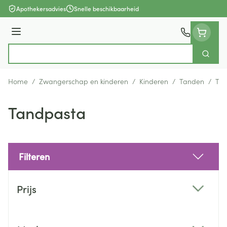
Ga naar de inhoud
Apothekersadvies
Snelle beschikbaarheid
Menu
Zoek
Product, merk, categorie...
Home
/
Zwangerschap en kinderen
/
Kinderen
/
Tanden
/
Ta
Tandpasta
Filteren
Doorgaan naar productlijst
Prijs
filter