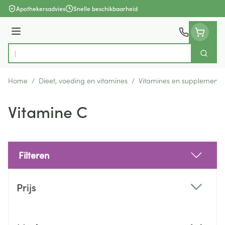
Ga naar de inhoud
Apothekersadvies
Snelle beschikbaarheid
Menu
Zoek
Product, merk, categorie...
Home
/
Dieet, voeding en vitamines
/
Vitamines en supplemente
Vitamine C
Filteren
Doorgaan naar productlijst
Prijs
filter