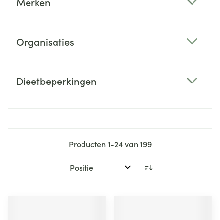
Merken
filter
Organisaties
filter
Dieetbeperkingen
filter
Producten
1
-
24
van
199
Sorteer op: