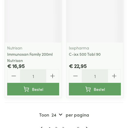
Nutrisan
Ixxpharma
Immunosan Family 200ml
C-ixx 500 Tabl 90
Nutrisan
€ 16,95
€ 22,95
Aantal
Aantal
Bestel
Bestel
Toon
per pagina
Pagina's
U lees momenteel pagina