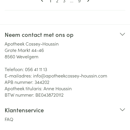
Pagina
Pagina
Pagina
1
2
3
...
9
Neem contact met ons op
Apotheek Cossey-Houssin
Grote Markt 44-46
8560
Wevelgem
Telefoon:
056 41 11 13
E-mailadres:
info@
apotheekcossey-houssin.com
APB nummer:
344202
Apotheek titularis:
Anne Houssin
BTW nummer:
BE0438720112
Klantenservice
FAQ