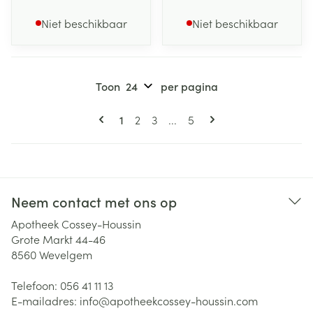
Niet beschikbaar
Niet beschikbaar
Toon
per pagina
Pagina's
U lees momenteel pagina
Pagina
Pagina
Pagina
1
2
3
...
5
Neem contact met ons op
Apotheek Cossey-Houssin
Grote Markt 44-46
8560
Wevelgem
Telefoon:
056 41 11 13
E-mailadres:
info@
apotheekcossey-houssin.com