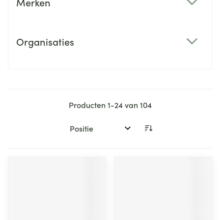
Merken
filter
Organisaties
filter
Producten
1
-
24
van
104
Sorteer op: