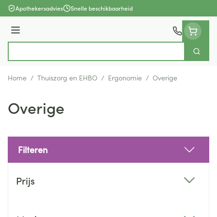
Ga naar de inhoud
Apothekersadvies
Snelle beschikbaarheid
Menu
Zoek
Product, merk, categorie...
Home
/
Thuiszorg en EHBO
/
Ergonomie
/
Overige
Overige
Filteren
Doorgaan naar productlijst
Prijs
filter