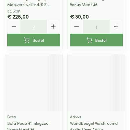
Mob.verst.veil.ind. S 21-
Venus Maat 46
33,5cm
€ 228,00
€ 30,00
Aantal
Aantal
Bestel
Bestel
Bota
Advys
Bota Podo 41 Inlegzool
Wandbeugel Verchroomd
Venus Maat 36
A/slip 30cm Advys