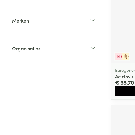
Toon meer
Toon meer
Vitaliteit 50+
Toon submenu voor Vitaliteit 5
Thuiszorg
Plantaardige o
Nagels en hoe
Merken
Natuur geneeskunde
Mond
Huid
filter
Toon submenu voor Natuur ge
Batterijen
Droge mond
Ontsmetten en
Thuiszorg en EHBO
Toebehoren
Spijsvertering
desinfecteren
Toon submenu voor Thuiszorg
Organisaties
Elektrische tan
Steriel materia
filter
Schimmels
Dieren en insecten
Genees
Op 
Interdentaal - f
Toon submenu voor Dieren en 
Vacht, huid of 
Koortsblaasjes 
Kunstgebit
Eurogener
Geneesmiddelen
Jeuk
Aciclovi
Toon meer
Toon submenu voor Geneesmi
€ 38,70
Voeten en ben
Aerosoltherapi
zuurstof
Zware benen
Droge voeten, e
Aerosol toestel
kloven
Tabletten
Aerosol access
Blaren
Creme, gel en 