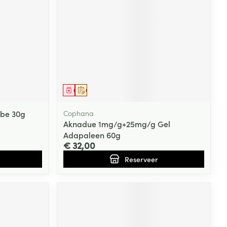
Bed
ng zon
Doorliggen - decubitis
Toon meer
ie
Urinewegen
id, spanning
Stoppen met roken
Geneesmiddel
Op voorschrift
 en intieme
Gezichtsreiniging -
ontschminken
n Orthopedie
Instrumenten
ube 30g
Cophana
sche
n anticonceptie
Reinigingsmelk, - crème, -
Aknadue 1mg/g+25mg/g Gel
Anti tumor middelen
olie en gel
Adapaleen 60g
jn
€ 32,00
Tonic - lotion
zorging
Reserveer
Anesthesie
Micellair water
Specifiek voor de ogen
t
ie
Diverse geneesmiddelen
Toon meer