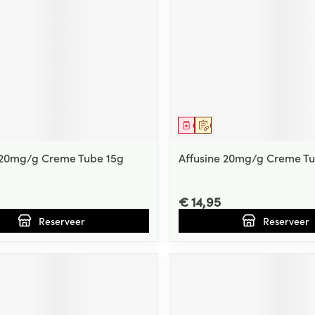
Nagelbijten
Overige diabetes
Zonnebank
Accessoires
producten
Nagelversterkend
Voorbereidi
doorn
Naalden voor
Toon meer
Toon meer
lsel
Hormonaal stelsel
Gynaecolog
insulinespuiten
Toon meer
richten
Zenuwstelsel
Slapelooshe
en stress
middel
voorschrift
Geneesmiddel
Op voorschrift
 mannen
Make-up
Seksualiteit
hygiene
iten
Sondes, baxters en
Bandages e
rging
Make-up penselen en
 20mg/g Creme Tube 15g
Affusine 20mg/g Creme T
catheters
- orthopedi
Condooms e
Immuniteit
verbanden
Allergie
gebruiksvoorwerpen
Sondes
Intiem welzi
injectie
Eyeliner - oogpotlood
€ 14,95
Buik
ging
Accessoires voor sondes
Intieme ver
Mascara
Reserveer
Reserveer
Acne
Oor
Arm
Baxters
Massage
nsulinepen -
Oogschaduw
Elleboog
Catheters
Toon meer
Toon meer
Enkel en voe
Afslanken
Homeopath
Toon meer