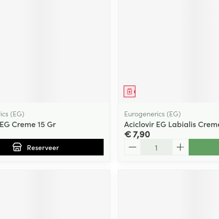
Toon meer
0+ categorie
Wondzorg
EHBO
lie
ven
Homeopathie
Spieren en gewrichten
Gemoed en 
Neus
Ogen
Ogen
Neus
neeskunde categorie
Vilt
Podologie
Spray
Ooginfecties
Oogspoelin
Tabletten
Handschoenen
Cold - Hot t
Oren
Ogen
 en EHBO categorie
denborstels
Anti allergische en anti
Oogdruppe
warm/koud
Neussprays 
al
Wondhelend
inflammatoire middelen
middel
voorschrift
Geneesmiddel
los
Creme - gel
Verbanddo
Brandwonden
insecten categorie
pluimen
Accessoires
- antiviraal
Ontzwellende middelen
Droge ogen
Medische h
ics (EG)
Eurogenerics (EG)
Toon meer
Glaucoom
r EG Creme 15 Gr
Aciclovir EG Labialis Crem
Toon meer
ddelen categorie
€ 7,90
Toon meer
Aantal
Reserveer
en
e en
Nagels
Diabetes
Zonnebesch
Stoma
Hart- en bloedvaten
Bloedverdun
elt en
Nagellak
Bloedglucosemeter
Aftersun
Stomazakje
stolling
len
Kalk- en schimmelnagels
Teststrips en naalden
Lippen
Stomaplaat
oires
spray