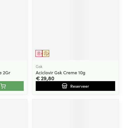
Toon meer
Diagnosetesten en
stress
Vlooien en teken
meetapparatuur
Oren
Mond en keel
Alcoholtest
g
Oordopjes
Zuigtabletten
herapie -
Mond, muil of snavel
Bloeddrukmeter
ls
en -druppels
Oorreiniging
Spray - oplossing
Geneesmiddel
Op voorschrift
Cholesteroltest
zen
Oordruppels
Hartslagmeter
ulpmiddelen
Gsk
e 2Gr
Aciclovir Gsk Creme 10g
Toon meer
€ 29,80
Reserveer
erming
Hygiëne
Ergonomie
ning en -
Aambeien
s
Bad en douche
Ademhaling en zuurstof
je
Badkamer