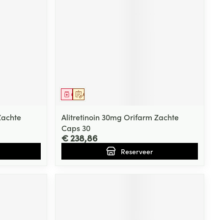
rende
Parfums en
geurproducten
Geneesmiddel
Op voorschrift
Zachte
Alitretinoin 30mg Orifarm Zachte
Caps 30
€ 238,86
Reserveer
CBD