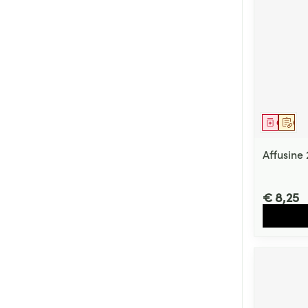
Zuurstof
Eelt
Eksteroog - lik
Ademhalingsste
Toon meer
Spieren en gew
Genees
Op 
Specifiek voor
Naalden en spu
Lichaamsverzo
Affusine
Infecties
Spuiten
Deodorant
Oplossing voor 
€ 8,25
Gezichtsverzor
Naalden
Luizen
Naalden voor i
pennaalden
Diagnostica
Toon meer