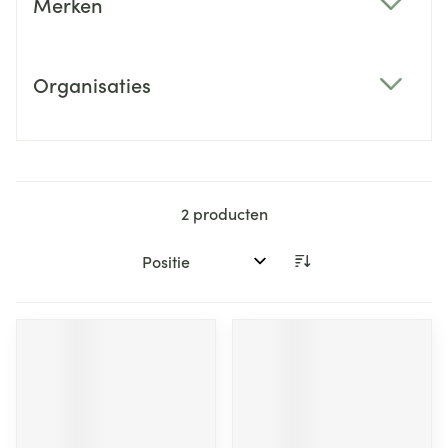
Merken
filter
Organisaties
filter
2
producten
Sorteer op: