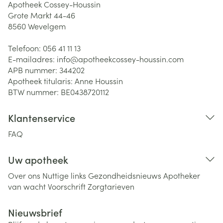
Apotheek Cossey-Houssin
Grote Markt 44-46
8560
Wevelgem
Telefoon:
056 41 11 13
E-mailadres:
info@
apotheekcossey-houssin.com
APB nummer:
344202
Apotheek titularis:
Anne Houssin
BTW nummer:
BE0438720112
Klantenservice
FAQ
Uw apotheek
Over ons
Nuttige links
Gezondheidsnieuws
Apotheker
van wacht
Voorschrift
Zorgtarieven
Nieuwsbrief