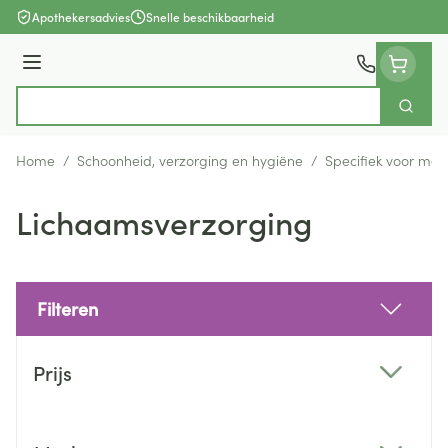
Ga naar de inhoud
Apothekersadvies
Snelle beschikbaarheid
Menu
Zoek
Product, merk, categorie...
Home
/
Schoonheid, verzorging en hygiëne
/
Specifiek voor ma
Lichaamsverzorging
Filteren
Doorgaan naar productlijst
Prijs
filter