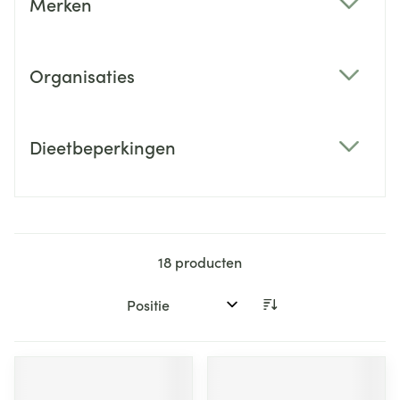
Merken
filter
Organisaties
filter
Dieetbeperkingen
filter
18
producten
Sorteer op: