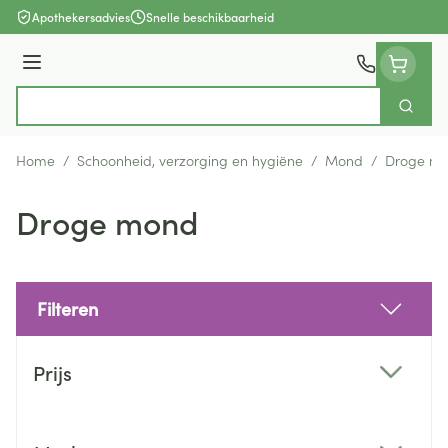
Ga naar de inhoud
Apothekersadvies
Snelle beschikbaarheid
Menu
Zoek
Product, merk, categorie...
Home
/
Schoonheid, verzorging en hygiëne
/
Mond
/
Droge m
Droge mond
Filteren
Doorgaan naar productlijst
Prijs
filter