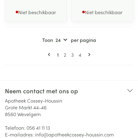
Niet beschikbaar
Niet beschikbaar
Toon
per pagina
Pagina's
U lees momenteel pagina
Pagina
Pagina
Pagina
1
2
3
4
Neem contact met ons op
Apotheek Cossey-Houssin
Grote Markt 44-46
8560
Wevelgem
Telefoon:
056 41 11 13
E-mailadres:
info@
apotheekcossey-houssin.com