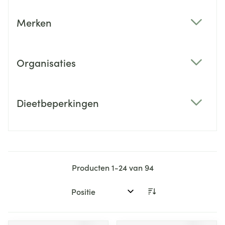
Merken
filter
Organisaties
filter
Dieetbeperkingen
filter
Producten
1
-
24
van
94
Sorteer op: