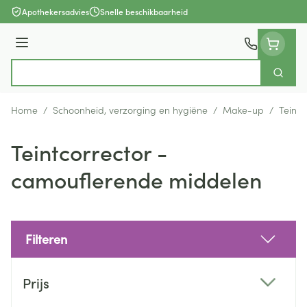
Ga naar de inhoud
Apothekersadvies
Snelle beschikbaarheid
Menu
Zoek
Product, merk, categorie...
Home
/
Schoonheid, verzorging en hygiëne
/
Make-up
/
Teintc
Teintcorrector -
camouflerende middelen
Filteren
Doorgaan naar productlijst
Prijs
filter