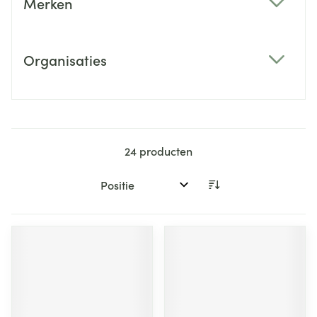
Merken
filter
Organisaties
filter
24
producten
Sorteer op: