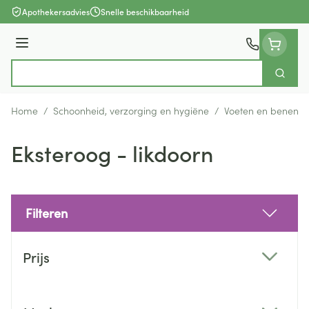
Ga naar de inhoud
Apothekersadvies
Snelle beschikbaarheid
Menu
Zoek
Product, merk, categorie...
Home
/
Schoonheid, verzorging en hygiëne
/
Voeten en benen
/
Eksteroog - likdoorn
Filteren
Doorgaan naar productlijst
Prijs
filter