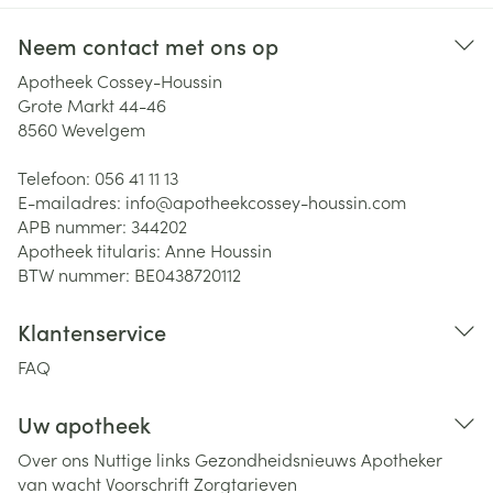
Neem contact met ons op
Apotheek Cossey-Houssin
Grote Markt 44-46
8560
Wevelgem
Telefoon:
056 41 11 13
E-mailadres:
info@
apotheekcossey-houssin.com
APB nummer:
344202
Apotheek titularis:
Anne Houssin
BTW nummer:
BE0438720112
Klantenservice
FAQ
Uw apotheek
Over ons
Nuttige links
Gezondheidsnieuws
Apotheker
van wacht
Voorschrift
Zorgtarieven