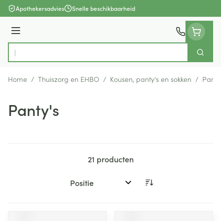
Ga naar de inhoud
Apothekersadvies
Snelle beschikbaarheid
Menu
Zoek
Product, merk, categorie...
Home
/
Thuiszorg en EHBO
/
Kousen, panty's en sokken
/
Panty
Panty's
21
producten
Sorteer op: