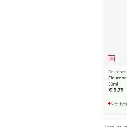
Genees
Fleurance
Fleuranc
30ml
€ 9,75
Niet be
Toon