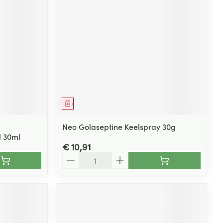
Geneesmiddel
Neo Golaseptine Keelspray 30g
l 30ml
€ 10,91
Aantal