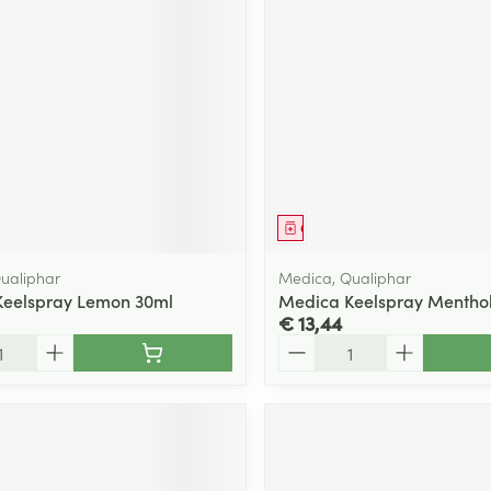
middel
Geneesmiddel
ualiphar
Medica, Qualiphar
Keelspray Lemon 30ml
Medica Keelspray Mentho
€ 13,44
Aantal