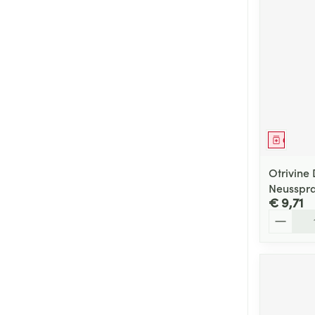
Genees
Otrivin
Neusspra
€ 9,71
Aantal