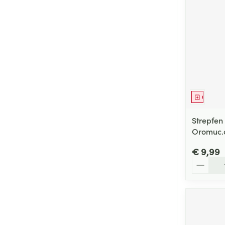
Genees
Strepfen
Oromuc.o
€ 9,99
Aantal