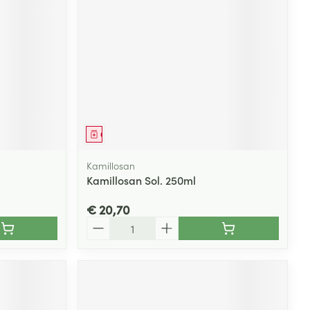
rende
Parfums en
geurproducten
Geneesmiddel
Kamillosan
Kamillosan Sol. 250ml
€ 20,70
Aantal
CBD