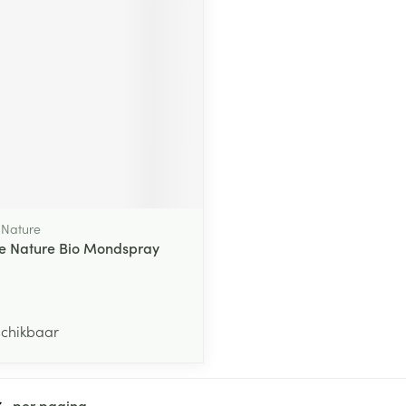
middel
 Nature
e Nature Bio Mondspray
schikbaar
per pagina