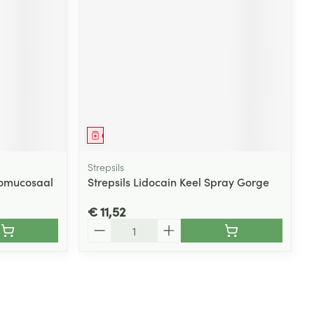
Geneesmiddel
Strepsils
romucosaal
Strepsils Lidocain Keel Spray Gorge
€ 11,52
Aantal