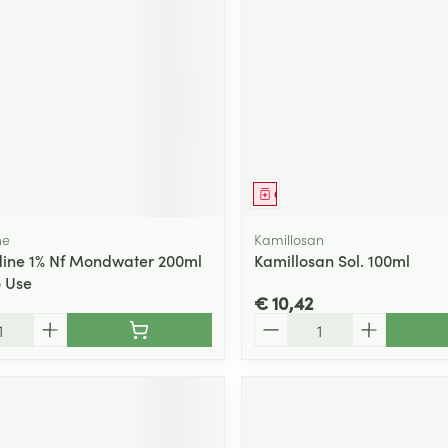
ging
Supplementen
Insectenwe
Mondmaskers
middelen
ssen
 -
id
d
middel
Geneesmiddel
ne
Kamillosan
dine 1% Nf Mondwater 200ml
Kamillosan Sol. 100ml
 Use
€ 10,42
Aantal
Zelfbruiner
Scheren