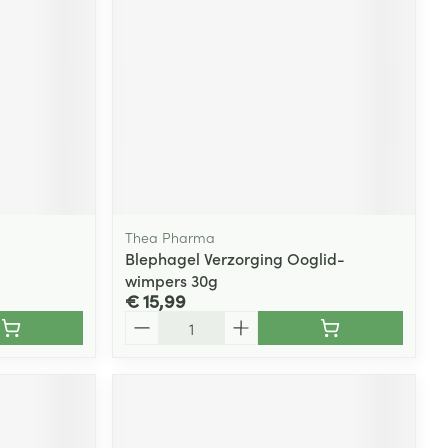
rende
Parfums en
geurproducten
Thea Pharma
Blephagel Verzorging Ooglid-
wimpers 30g
€ 15,99
Aantal
CBD