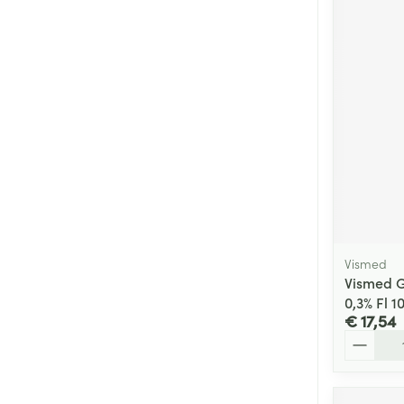
Vismed
Vismed G
0,3% Fl 1
€ 17,54
Aantal