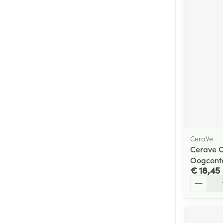
CeraVe
Cerave 
Oogcont
€ 18,45
Aantal