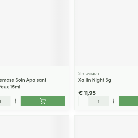
ging
Supplementen
Insectenwe
Mondmaskers
middelen
ssen
 -
id
d
Simovision
emose Soin Apaisant
Xailin Night 5g
Yeux 15ml
€ 11,95
Aantal
Zelfbruiner
Scheren