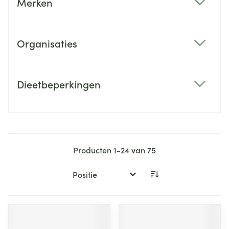
Merken
filter
Organisaties
filter
Dieetbeperkingen
filter
Producten
1
-
24
van
75
Sorteer op: