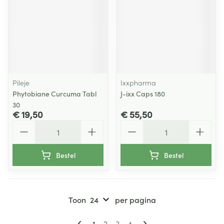
Pileje
Ixxpharma
Phytobiane Curcuma Tabl
J-ixx Caps 180
30
€ 19,50
€ 55,50
Aantal
Aantal
Bestel
Bestel
Toon
per pagina
Pagina's
U lees momenteel pagina
Pagina
Pagina
Pagina
1
2
3
4