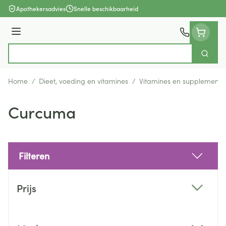
Ga naar de inhoud
Apothekersadvies
Snelle beschikbaarheid
Menu
Zoek
Product, merk, categorie...
Home
/
Dieet, voeding en vitamines
/
Vitamines en supplemente
Curcuma
Filteren
Doorgaan naar productlijst
Prijs
filter