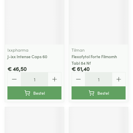
Ixxpharma
Tilman
J-ixx Intense Caps 60
Flexofytol Forte Filmomh
Tabl 84 Nf
€ 46,50
€ 61,40
Aantal
Aantal
Bestel
Bestel