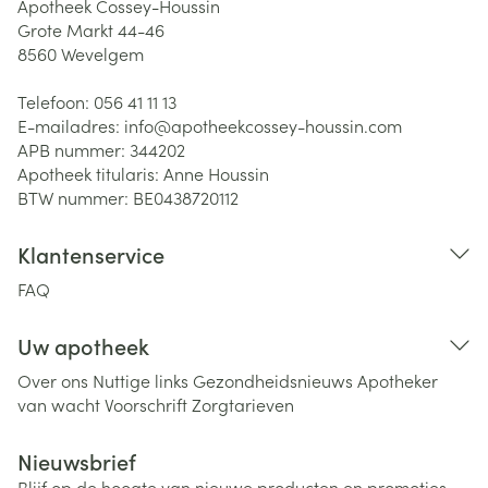
Apotheek Cossey-Houssin
Grote Markt 44-46
8560
Wevelgem
Telefoon:
056 41 11 13
E-mailadres:
info@
apotheekcossey-houssin.com
APB nummer:
344202
Apotheek titularis:
Anne Houssin
BTW nummer:
BE0438720112
Klantenservice
FAQ
Uw apotheek
Over ons
Nuttige links
Gezondheidsnieuws
Apotheker
van wacht
Voorschrift
Zorgtarieven
Nieuwsbrief
Blijf op de hoogte van nieuwe producten en promoties