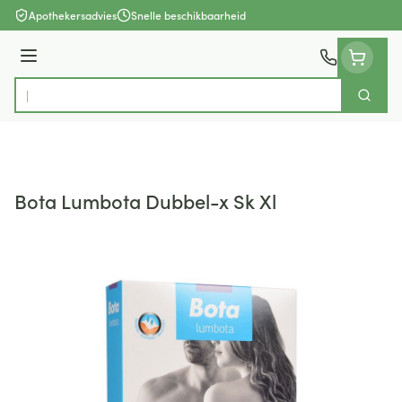
Ga naar de inhoud
Apothekersadvies
Snelle beschikbaarheid
Menu
Zoek
Product, merk, categorie...
Bota Lumbota Dubbel-x Sk Xl