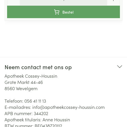
Bestel
Neem contact met ons op
Apotheek Cossey-Houssin
Grote Markt 44-46
8560
Wevelgem
Telefoon:
056 41 11 13
E-mailadres:
info@
apotheekcossey-houssin.com
APB nummer:
344202
Apotheek titularis:
Anne Houssin
BTW nummer:
BE0438720112