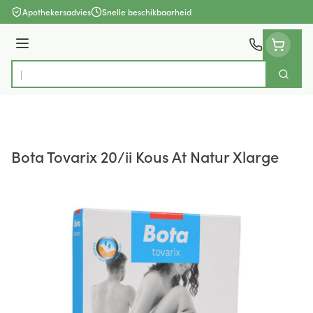
Ga naar de inhoud
Apothekersadvies
Snelle beschikbaarheid
Menu
Zoek
Product, merk, categorie...
Bota Tovarix 20/ii Kous At Natur Xlarge