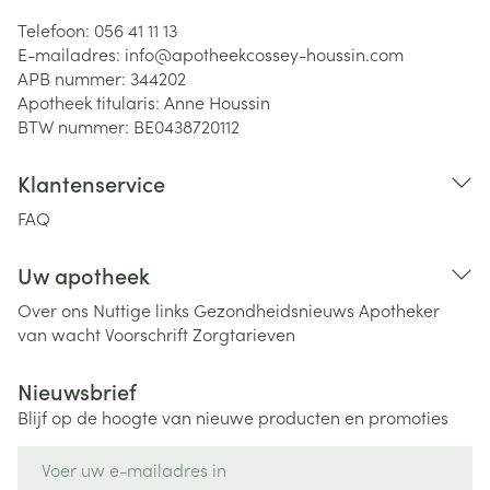
Telefoon:
056 41 11 13
E-mailadres:
info@
apotheekcossey-houssin.com
APB nummer:
344202
Apotheek titularis:
Anne Houssin
BTW nummer:
BE0438720112
Klantenservice
FAQ
Uw apotheek
Over ons
Nuttige links
Gezondheidsnieuws
Apotheker
van wacht
Voorschrift
Zorgtarieven
Nieuwsbrief
Blijf op de hoogte van nieuwe producten en promoties
E-mail adres