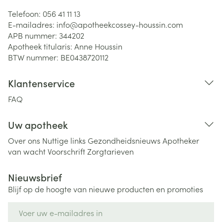
Telefoon:
056 41 11 13
E-mailadres:
info@
apotheekcossey-houssin.com
APB nummer:
344202
Apotheek titularis:
Anne Houssin
BTW nummer:
BE0438720112
Klantenservice
FAQ
Uw apotheek
Over ons
Nuttige links
Gezondheidsnieuws
Apotheker
van wacht
Voorschrift
Zorgtarieven
Nieuwsbrief
Blijf op de hoogte van nieuwe producten en promoties
E-mail adres