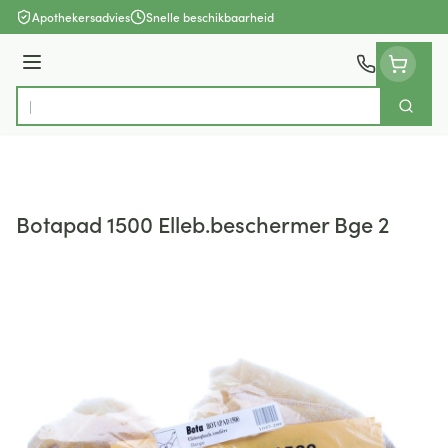
Ga naar de inhoud
Apothekersadvies
Snelle beschikbaarheid
Menu
Zoek
Product, merk, categorie...
Botapad 1500 Elleb.beschermer Bge 2