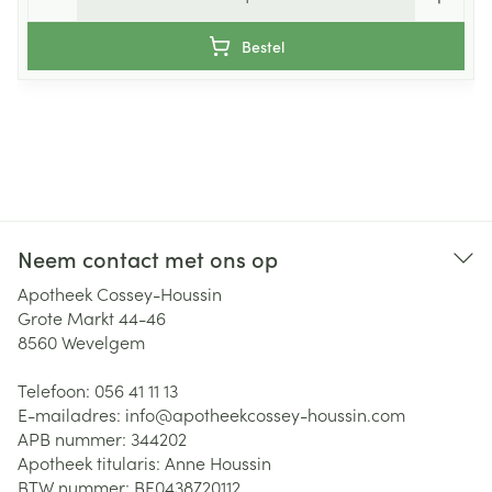
Bestel
Neem contact met ons op
Apotheek Cossey-Houssin
Grote Markt 44-46
8560
Wevelgem
Telefoon:
056 41 11 13
E-mailadres:
info@
apotheekcossey-houssin.com
APB nummer:
344202
Apotheek titularis:
Anne Houssin
BTW nummer:
BE0438720112