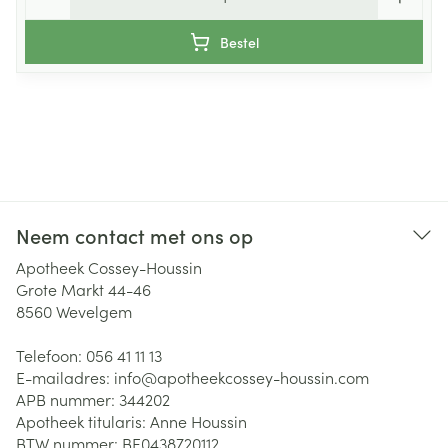
Bestel
Neem contact met ons op
Apotheek Cossey-Houssin
Grote Markt 44-46
8560
Wevelgem
Telefoon:
056 41 11 13
E-mailadres:
info@
apotheekcossey-houssin.com
APB nummer:
344202
Apotheek titularis:
Anne Houssin
BTW nummer:
BE0438720112