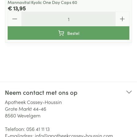
Mannavital Kyolic One Day Caps 60
€ 13,95
Aantal
Bestel
Neem contact met ons op
Apotheek Cossey-Houssin
Grote Markt 44-46
8560
Wevelgem
Telefoon:
056 41 11 13
E-mailadres:
info@
apotheekcossey-houssin.com