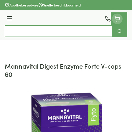
Ga naar de inhoud
Apothekersadvies
Snelle beschikbaarheid
Menu
Zoek
Product, merk, categorie...
Mannavital Digest Enzyme Forte V-caps
60