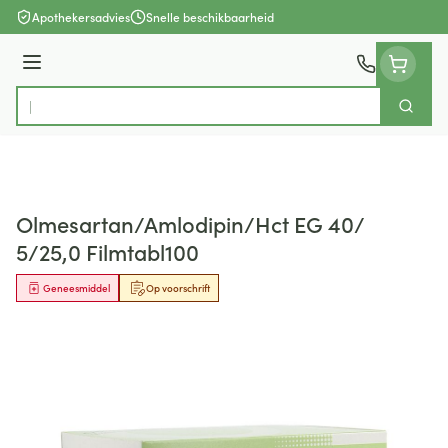
Ga naar de inhoud
Apothekersadvies
Snelle beschikbaarheid
Menu
Zoek
Product, merk, categorie...
Olmesartan/Amlodipin/Hct EG 40/
5/25,0 Filmtabl100
Geneesmiddel
Op voorschrift