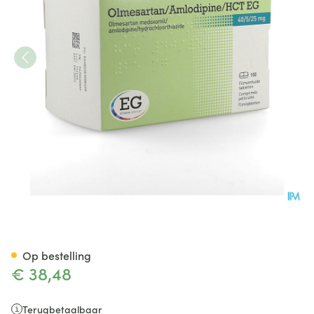
Olmesartan/Amlodipin/Hct EG
Op bestelling
€ 38,48
Terugbetaalbaar