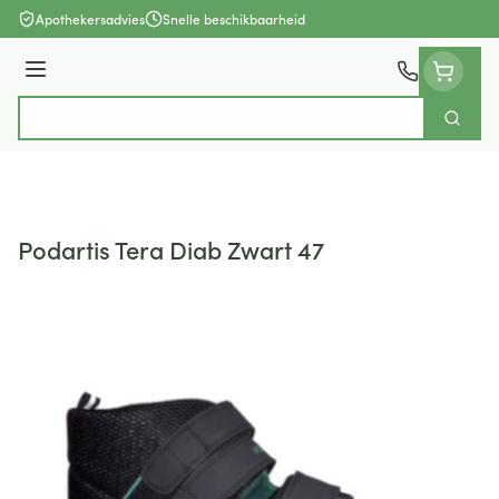
Ga naar de inhoud
Apothekersadvies
Snelle beschikbaarheid
Menu
Zoek
Product, merk, categorie...
Podartis Tera Diab Zwart 47