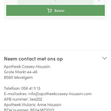
Bestel
Neem contact met ons op
Apotheek Cossey-Houssin
Grote Markt 44-46
8560
Wevelgem
Telefoon:
056 41 11 13
E-mailadres:
info@
apotheekcossey-houssin.com
APB nummer:
344202
Apotheek titularis:
Anne Houssin
BTW nummer:
BE0438720112