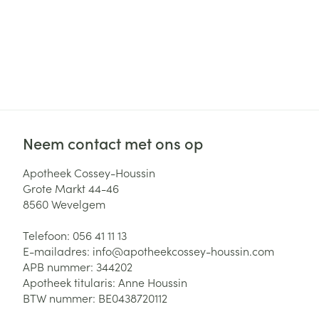
Neem contact met ons op
Apotheek Cossey-Houssin
Grote Markt 44-46
8560
Wevelgem
Telefoon:
056 41 11 13
E-mailadres:
info@
apotheekcossey-houssin.com
APB nummer:
344202
Apotheek titularis:
Anne Houssin
BTW nummer:
BE0438720112