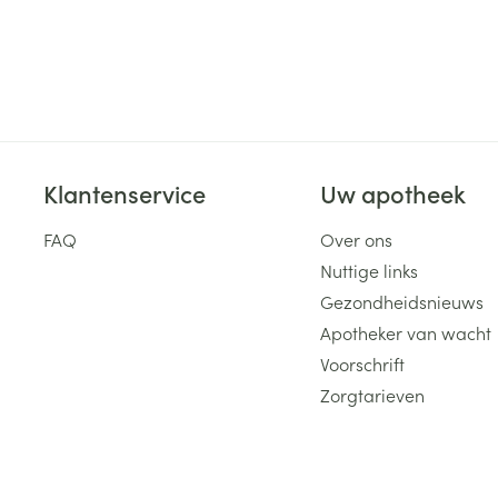
ging
Supplementen
Insectenwe
Mondmaskers
middelen
ssen
 -
id
Klantenservice
Uw apotheek
d
FAQ
Over ons
Nuttige links
Gezondheidsnieuws
Apotheker van wacht
Zelfbruiner
Scheren
Voorschrift
Zorgtarieven