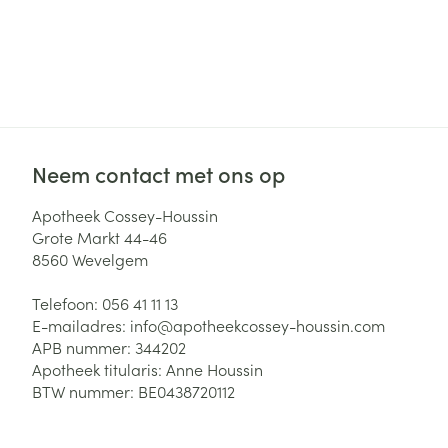
Haar
Gezichtsverzor
Pillendozen en
accessoires
Pigmentstoorni
Gevoelige huid
geïrriteerde hu
Neem contact met ons op
Gemengde hui
Doffe huid
Apotheek Cossey-Houssin
Grote Markt 44-46
Toon meer
8560
Wevelgem
Telefoon:
056 41 11 13
Snurken
E-mailadres:
info@
apotheekcossey-houssin.com
APB nummer:
344202
Apotheek titularis:
Anne Houssin
BTW nummer:
BE0438720112