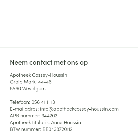
Neem contact met ons op
Apotheek Cossey-Houssin
Grote Markt 44-46
8560
Wevelgem
Telefoon:
056 41 11 13
E-mailadres:
info@
apotheekcossey-houssin.com
APB nummer:
344202
Apotheek titularis:
Anne Houssin
BTW nummer:
BE0438720112