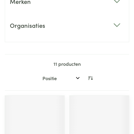
Merken
filter
Organisaties
filter
11
producten
Sorteer op: