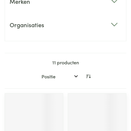
Merken
filter
Organisaties
filter
11
producten
Sorteer op: