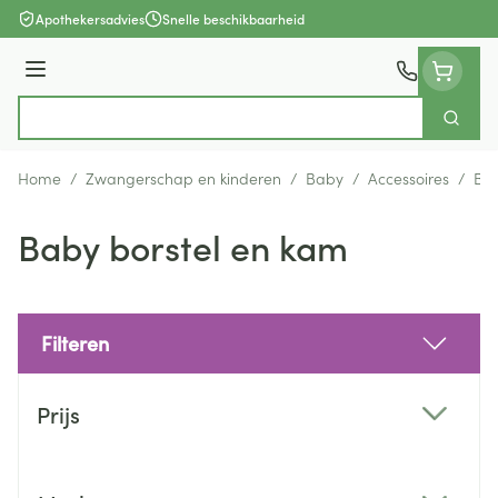
Ga naar de inhoud
Apothekersadvies
Snelle beschikbaarheid
Menu
Zoek
Product, merk, categorie...
Home
/
Zwangerschap en kinderen
/
Baby
/
Accessoires
/
Bab
Baby borstel en kam
Filteren
Doorgaan naar productlijst
Prijs
filter